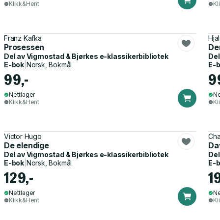
Klikk&Hent
Kl
Franz Kafka
Hja
Prosessen
Den
Del av
Vigmostad & Bjørkes e-klassikerbibliotek
Del
E-bok
|
Norsk, Bokmål
E-
99,-
9
Nettlager
Ne
Klikk&Hent
Kl
Victor Hugo
Cha
De elendige
Da
Del av
Vigmostad & Bjørkes e-klassikerbibliotek
Del
E-bok
|
Norsk, Bokmål
E-
129,-
1
Nettlager
Ne
Klikk&Hent
Kl