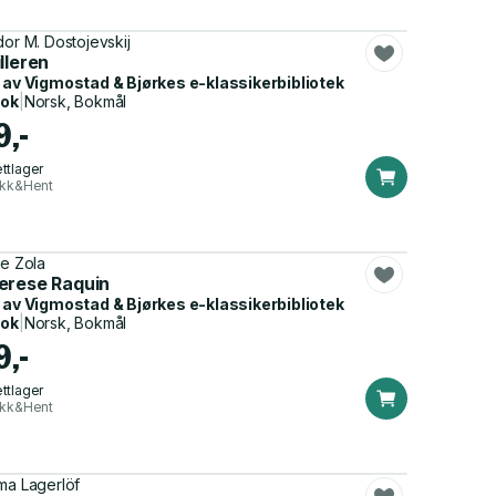
dor M. Dostojevskij
lleren
 av
Vigmostad & Bjørkes e-klassikerbibliotek
bok
|
Norsk, Bokmål
9,-
ttlager
ikk&Hent
le Zola
erese Raquin
 av
Vigmostad & Bjørkes e-klassikerbibliotek
bok
|
Norsk, Bokmål
9,-
ttlager
ikk&Hent
ma Lagerlöf