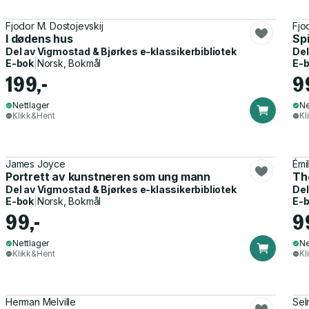
Fjodor M. Dostojevskij
Fjo
I dødens hus
Spi
Del av
Vigmostad & Bjørkes e-klassikerbibliotek
Del
E-bok
|
Norsk, Bokmål
E-
199,-
9
Nettlager
Ne
Klikk&Hent
Kl
James Joyce
Émi
Portrett av kunstneren som ung mann
Th
Del av
Vigmostad & Bjørkes e-klassikerbibliotek
Del
E-bok
|
Norsk, Bokmål
E-
99,-
9
Nettlager
Ne
Klikk&Hent
Kl
Herman Melville
Sel