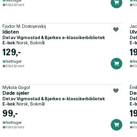
Nettlager
Ne
Klikk&Hent
Kl
Fjodor M. Dostojevskij
Jac
Idioten
Ul
Del av
Vigmostad & Bjørkes e-klassikerbibliotek
Del
E-bok
|
Norsk, Bokmål
E-
129,-
1
Nettlager
Ne
Klikk&Hent
Kl
Mykola Gogol
Émi
Døde sjeler
De
Del av
Vigmostad & Bjørkes e-klassikerbibliotek
Del
E-bok
|
Norsk, Bokmål
E-
99,-
1
Nettlager
Ne
Klikk&Hent
Kl