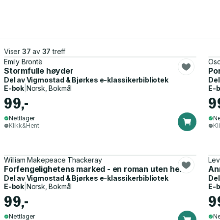
Viser
37
av
37
treff
Emily Brontë
Osc
Stormfulle høyder
Po
Del av
Vigmostad & Bjørkes e-klassikerbibliotek
Del
E-bok
|
Norsk, Bokmål
E-
99,-
9
Nettlager
Ne
Klikk&Hent
Kl
William Makepeace Thackeray
Lev
Forfengelighetens marked - en roman uten helt
An
Del av
Vigmostad & Bjørkes e-klassikerbibliotek
Del
E-bok
|
Norsk, Bokmål
E-
99,-
9
Nettlager
Ne