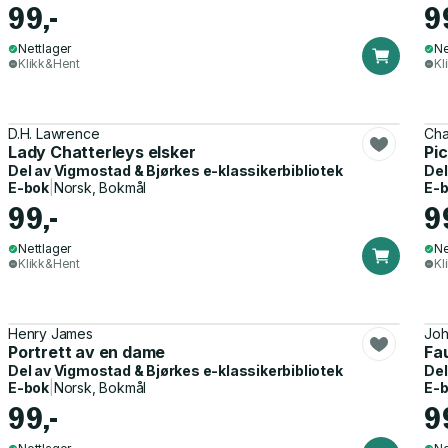
99,-
9
Nettlager
Ne
Klikk&Hent
Kl
D.H. Lawrence
Cha
Lady Chatterleys elsker
Pi
Del av
Vigmostad & Bjørkes e-klassikerbibliotek
Del
E-bok
|
Norsk, Bokmål
E-
99,-
9
Nettlager
Ne
Klikk&Hent
Kl
Henry James
Joh
Portrett av en dame
Fa
Del av
Vigmostad & Bjørkes e-klassikerbibliotek
Del
E-bok
|
Norsk, Bokmål
E-
99,-
9