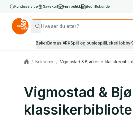
Kundeservice
Gavekort
Finn butikk
Bedriftskunde
Bøker
Barnas ARK
Spill og puslespill
Leker
Hobby
K
/
Bokserier
/
Vigmostad & Bjørkes e-klassikerbiblio
Vigmostad & Bjø
klassikerbibliot