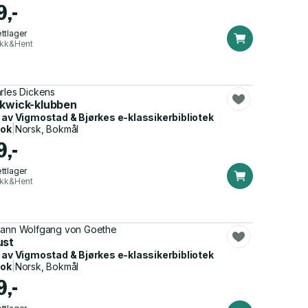
9,-
ttlager
ikk&Hent
rles Dickens
ckwick-klubben
 av
Vigmostad & Bjørkes e-klassikerbibliotek
bok
|
Norsk, Bokmål
9,-
ttlager
ikk&Hent
ann Wolfgang von Goethe
ust
 av
Vigmostad & Bjørkes e-klassikerbibliotek
bok
|
Norsk, Bokmål
9,-