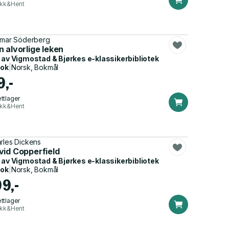
ikk&Hent
lmar Söderberg
 alvorlige leken
 av
Vigmostad & Bjørkes e-klassikerbibliotek
bok
|
Norsk, Bokmål
9,-
ttlager
ikk&Hent
rles Dickens
vid Copperfield
 av
Vigmostad & Bjørkes e-klassikerbibliotek
bok
|
Norsk, Bokmål
99,-
ttlager
ikk&Hent