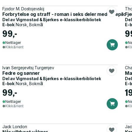
Fjodor M. Dostojevskij
Tho
Forbrytelse og straff - roman i seks deler med en epilog
Fje
Del av
Vigmostad & Bjørkes e-klassikerbibliotek
Del
E-bok
|
Norsk, Bokmål
E-
99,-
9
Nettlager
Ne
Klikk&Hent
Kl
Ivan Sergejevitsj Turgenjev
Cha
Fedre og sønner
Ma
Del av
Vigmostad & Bjørkes e-klassikerbibliotek
Del
E-bok
|
Norsk, Bokmål
E-
99,-
1
Nettlager
Ne
Klikk&Hent
Kl
Jack London
Jac