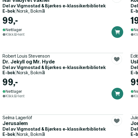
Når villdyret våkner
Ko
Del av
Vigmostad & Bjørkes e-klassikerbibliotek
Del
E-bok
|
Norsk, Bokmål
E-
99,-
1
Nettlager
Ne
Klikk&Hent
Kl
Robert Louis Stevenson
Edi
Dr. Jekyll og Mr. Hyde
Us
Del av
Vigmostad & Bjørkes e-klassikerbibliotek
Del
E-bok
|
Norsk, Bokmål
E-
99,-
9
Nettlager
Ne
Klikk&Hent
Kl
Selma Lagerlöf
Jul
Jerusalem
Jo
Del av
Vigmostad & Bjørkes e-klassikerbibliotek
Del
E-bok
|
Norsk, Bokmål
E-