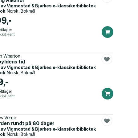
ng Alkohol
 av
Vigmostad & Bjørkes e-klassikerbibliotek
bok
|
Norsk, Bokmål
99,-
ttlager
ikk&Hent
th Wharton
kyldens tid
 av
Vigmostad & Bjørkes e-klassikerbibliotek
bok
|
Norsk, Bokmål
9,-
ttlager
ikk&Hent
es Verne
rden rundt på 80 dager
 av
Vigmostad & Bjørkes e-klassikerbibliotek
bok
|
Norsk, Bokmål