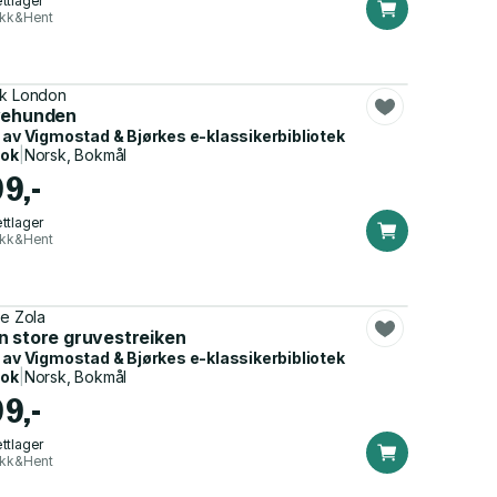
ttlager
ikk&Hent
k London
vehunden
 av
Vigmostad & Bjørkes e-klassikerbibliotek
bok
|
Norsk, Bokmål
99,-
ttlager
ikk&Hent
le Zola
n store gruvestreiken
 av
Vigmostad & Bjørkes e-klassikerbibliotek
bok
|
Norsk, Bokmål
99,-
ttlager
ikk&Hent