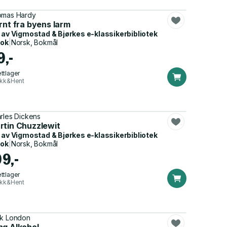
mas Hardy
rnt fra byens larm
 av
Vigmostad & Bjørkes e-klassikerbibliotek
bok
|
Norsk, Bokmål
9,-
ttlager
ikk&Hent
rles Dickens
rtin Chuzzlewit
 av
Vigmostad & Bjørkes e-klassikerbibliotek
bok
|
Norsk, Bokmål
99,-
ttlager
ikk&Hent
k London