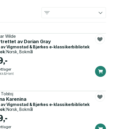
ar Wilde
rtrettet av Dorian Gray
 av
Vigmostad & Bjørkes e-klassikerbibliotek
bok
|
Norsk, Bokmål
9,-
ttlager
ikk&Hent
 Tolstoj
na Karenina
 av
Vigmostad & Bjørkes e-klassikerbibliotek
bok
|
Norsk, Bokmål
9,-
ttlager