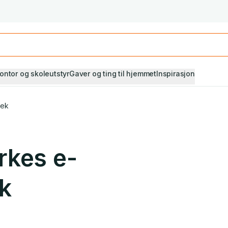
Studiestart! Alle* pensumbøker -20%
Se utvalget her
ontor og skoleutstyr
Gaver og ting til hjemmet
Inspirasjon
tek
rkes e-
ek