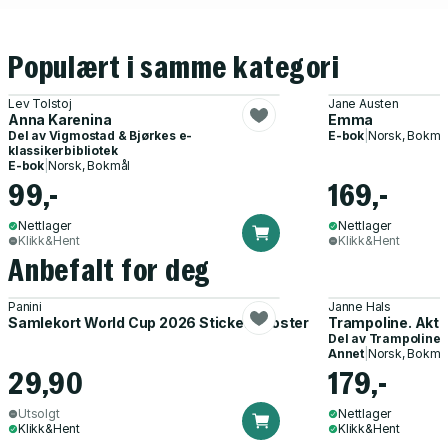
Populært i samme kategori
Lev Tolstoj
Jane Austen
Anna Karenina
Emma
Del av
Vigmostad & Bjørkes e-
E-bok
|
Norsk, Bokmå
klassikerbibliotek
E-bok
|
Norsk, Bokmål
99,-
169,-
Nettlager
Nettlager
Klikk&Hent
Klikk&Hent
Anbefalt for deg
Panini
Janne Hals
Samlekort World Cup 2026 Sticker Booster
Trampoline. Akti
Del av
Trampoline
Annet
|
Norsk, Bokmå
29,90
179,-
Utsolgt
Nettlager
Klikk&Hent
Klikk&Hent