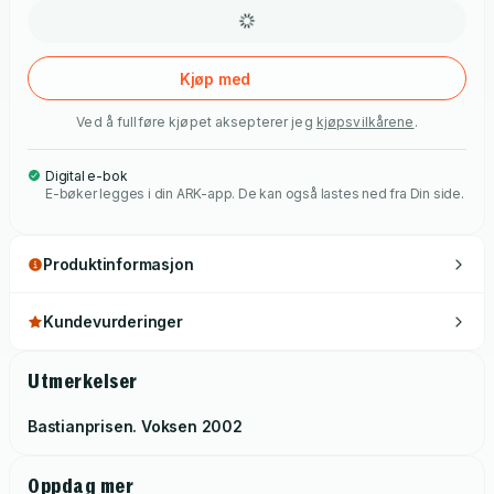
samstundes som han blir nemnd som opphavsmannen til den
litterære realismen. Han skilde seg ut gjennom ein svært
finstemd skrivestil, og har vore kalla ein av litteraturens store
Kjøp med
perfeksjonistar. Med debut-romanen Madame Bovary (1857)
Ved å fullføre kjøpet aksepterer jeg
kjøpsvilkårene
.
fekk Flaubert sitt store litterære gjennombrot.
Digital e-bok
E-bøker legges i din ARK-app. De kan også lastes ned fra Din side.
Produktinformasjon
Kundevurderinger
Utmerkelser
Bastianprisen. Voksen
2002
Oppdag mer