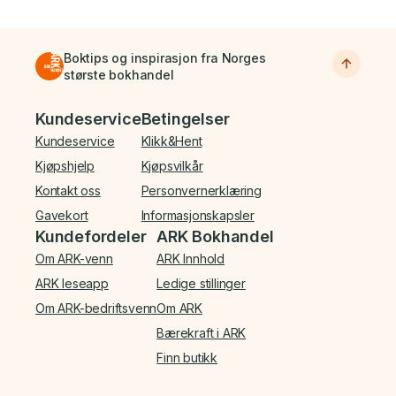
Boktips og inspirasjon fra Norges
største bokhandel
Bunnmeny
Kundeservice
Betingelser
Kundeservice
Klikk&Hent
Kjøpshjelp
Kjøpsvilkår
Kontakt oss
Personvernerklæring
Gavekort
Informasjonskapsler
Kundefordeler
ARK Bokhandel
Om ARK-venn
ARK Innhold
ARK leseapp
Ledige stillinger
Om ARK-bedriftsvenn
Om ARK
Bærekraft i ARK
Finn butikk