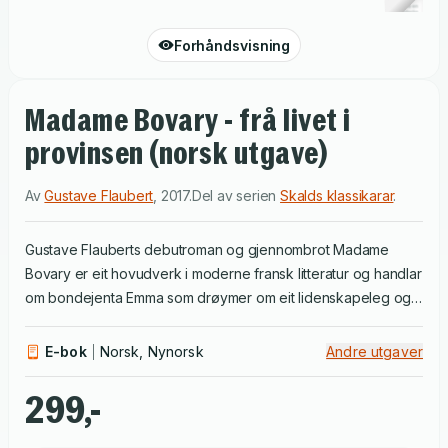
Forhåndsvisning
Madame Bovary - frå livet i
provinsen (norsk utgave)
Av
Gustave Flaubert
,
2017
.
Del av serien
Skalds klassikarar
.
Gustave Flauberts debutroman og gjennombrot Madame
Bovary er eit hovudverk i moderne fransk litteratur og handlar
om bondejenta Emma som drøymer om eit lidenskapeleg og
ekstravagant sosietetsliv. Romanen skildrar ei kvinne på flukt
frå verkelegheita, på jakt etter å gjere sin eigen eksistens
E-bok
Norsk, Nynorsk
Andre utgaver
vakrare og som har gitt opphav til omgrepet bovarisme, ein
tilstand der draum støtt møter verkelegheit. Omsett av
299,-
Margunn Vikingstad. Gustave Flaubert (1821-1880) var ein av
dei sentrale forfattarane i den franske romantikken,