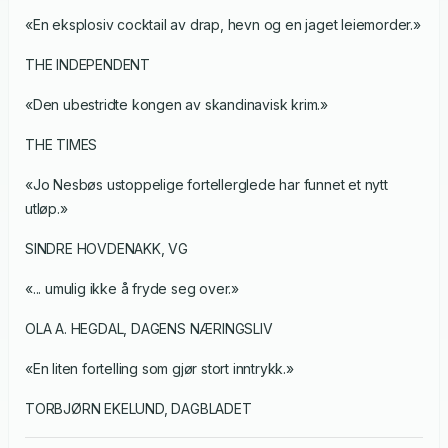
«En eksplosiv cocktail av drap, hevn og en jaget leiemorder.»
THE INDEPENDENT
«Den ubestridte kongen av skandinavisk krim.»
THE TIMES
«Jo Nesbøs ustoppelige fortellerglede har funnet et nytt
utløp.»
SINDRE HOVDENAKK, VG
«... umulig ikke å fryde seg over.»
OLA A. HEGDAL, DAGENS NÆRINGSLIV
«En liten fortelling som gjør stort inntrykk.»
TORBJØRN EKELUND, DAGBLADET