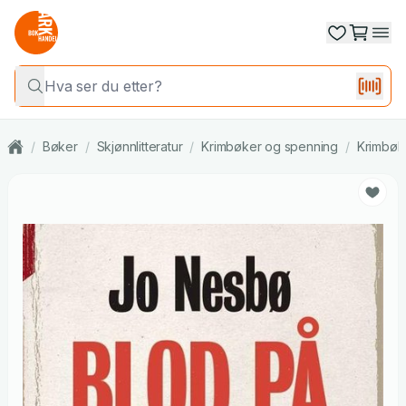
/
Bøker
/
Skjønnlitteratur
/
Krimbøker og spenning
/
Krimbøk