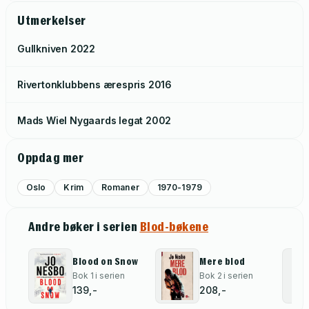
Utmerkelser
Gullkniven
2022
Rivertonklubbens ærespris
2016
Mads Wiel Nygaards legat
2002
Oppdag mer
Oslo
Krim
Romaner
1970-1979
Andre bøker i serien
Blod-bøkene
Blood on Snow
Mere blod
Bok 1 i serien
Bok 2 i serien
139,-
208,-