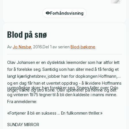
Forhåndsvisning
Blod på snø
Av
Jo Nesbø
,
2016
.
Del 1 av serien
Blod-bøkene
.
Olav Johansen er en dyslektisk leiemorder som har altfor lett
for å forelske seg. Samtidig som han sliter med å få ferdig et
langt kjærlighetsbrev, jobber han for dopkongen Hoffmann,
og en dag får han et uventet oppdrag - å likvidere Hoffmanns
uunngåelige skjer; han forelsker seg. Snøen faller over Oslo
unge, vakre og utro kone. Olav spionerer på henne og det
og vinteren 1975 tegner til å bli den kaldeste i manns minne.
Fra anmelderne:
«Fortjener å bli en suksess ... En fullkommen thriller.»
SUNDAY MIRROR