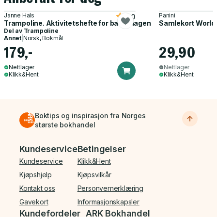
Janne Hals
Panini
5.0
Trampoline. Aktivitetshefte for barnehagen
Samlekort World
Del av
Trampoline
Annet
|
Norsk, Bokmål
179,-
29,90
Nettlager
Nettlager
Klikk&Hent
Klikk&Hent
Boktips og inspirasjon fra Norges
største bokhandel
Bunnmeny
Kundeservice
Betingelser
Kundeservice
Klikk&Hent
Kjøpshjelp
Kjøpsvilkår
Kontakt oss
Personvernerklæring
Gavekort
Informasjonskapsler
Kundefordeler
ARK Bokhandel