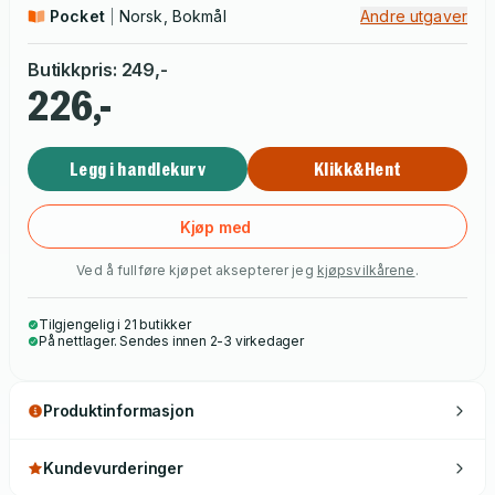
Pocket
Norsk, Bokmål
Andre utgaver
Butikkpris
:
249
,-
226,-
Legg i handlekurv
Klikk&Hent
Kjøp med
Ved å fullføre kjøpet aksepterer jeg
kjøpsvilkårene
.
Tilgjengelig i 21 butikker
På nettlager. Sendes innen 2-3 virkedager
Produktinformasjon
Kundevurderinger