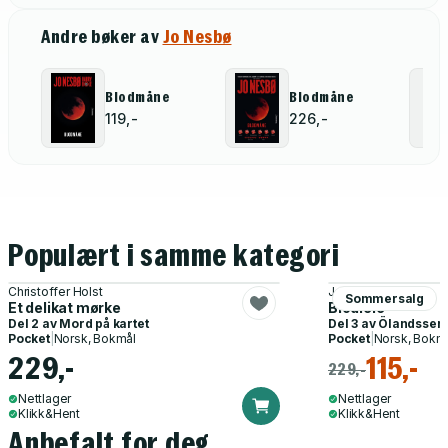
Andre bøker av
Jo Nesbø
Blodmåne
Blodmåne
119,-
226,-
Populært i samme kategori
Christoffer Holst
Johan Theorin
Sommersalg
Et delikat mørke
Blodleie
Del 2 av
Mord på kartet
Del 3 av
Ölandsseri
Pocket
|
Norsk, Bokmål
Pocket
|
Norsk, Bokm
229,-
115,-
229,-
Nettlager
Nettlager
Klikk&Hent
Klikk&Hent
Anbefalt for deg